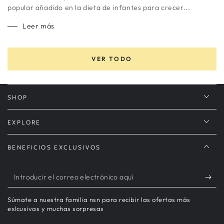
popular añadido en la dieta de infantes para crecer...
Leer más
VER TODO
SHOP
EXPLORE
BENEFICIOS EXCLUSIVOS
Introducir
el
Súmate a nuestra familia nsn para recibir las ofertas más
correo
exlcusivas y muchas sorpresas
electrónico