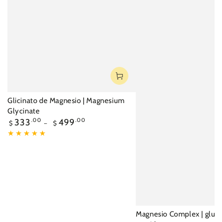
Glicinato de Magnesio | Magnesium
Glycinate
Precio
333
.00
499
.00
$
$
regular
Magnesio Complex | gluco