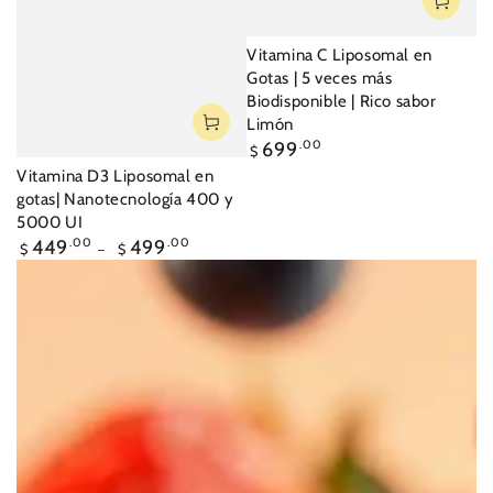
Vitamina C Liposomal en
Gotas | 5 veces más
Biodisponible | Rico sabor
Limón
Precio
699
.00
$
regular
Vitamina D3 Liposomal en
gotas| Nanotecnología 400 y
5000 UI
Precio
449
.00
499
.00
$
$
regular