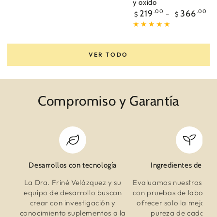
y oxido
Precio
219
.00
366
.00
$
$
regular
VER TODO
Compromiso y Garantía
Desarrollos con tecnología
Ingredientes de Cal
La Dra. Friné Velázquez y su
Evaluamos nuestros ingr
equipo de desarrollo buscan
con pruebas de laborato
crear con investigación y
ofrecer solo la mejor c
conocimiento suplementos a la
pureza de cada act