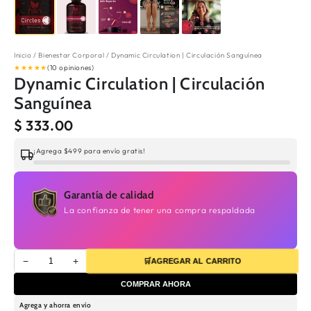
Inicio
/
Bienestar Corporal
/
Dynamic Circulation | Circulación Sanguínea
★
★
★
★
★
(10 opiniones)
Dynamic Circulation | Circulación
Sanguínea
$ 333.00
¡Agrega $499 para envío gratis!
Garantía de calidad
La confianza de tener una compra respaldada
−
+
🛒
AGREGAR AL CARRITO
COMPRAR AHORA
Agrega y ahorra envío