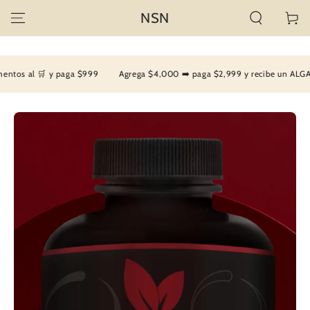
IR AL
NSN
Carrito
CONTENIDO
tos al 🛒 y paga $999
Agrega $4,000 ➡️ paga $2,999 y recibe un ALGAE d