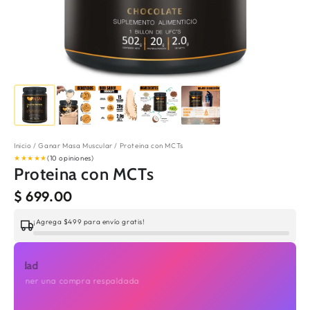
Inicio
/
Ganar Masa Muscular
/
Proteina con MCTs
★
★
★
★
★
(10 opiniones)
Proteina con MCTs
$ 699.00
¡Agrega $499 para envío gratis!