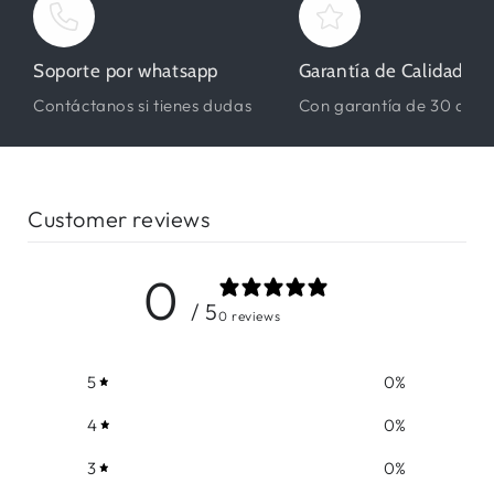
Soporte por whatsapp
Garantía de Calidad
Contáctanos si tienes dudas
Con garantía de 30 días
Customer reviews
0
/ 5
0 reviews
5
0
%
4
0
%
3
0
%