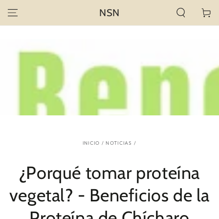
IR AL
NSN
Carrito
CONTENIDO
INICIO
/
NOTICIAS
/
¿Porqué tomar proteína
vegetal? - Beneficios de la
Proteína de Chícharo