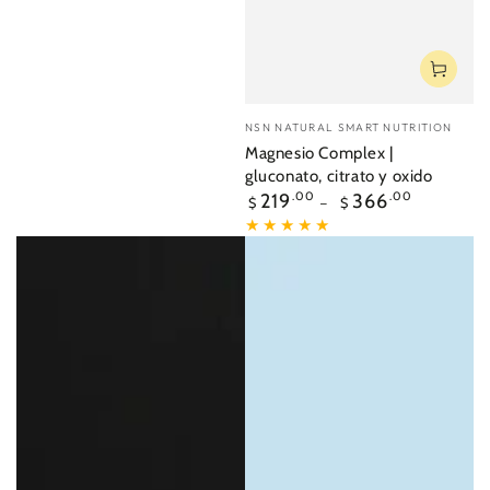
Vendedor:
NSN NATURAL SMART NUTRITION
Magnesio Complex |
gluconato, citrato y oxido
Precio
219
.00
366
.00
$
$
regular