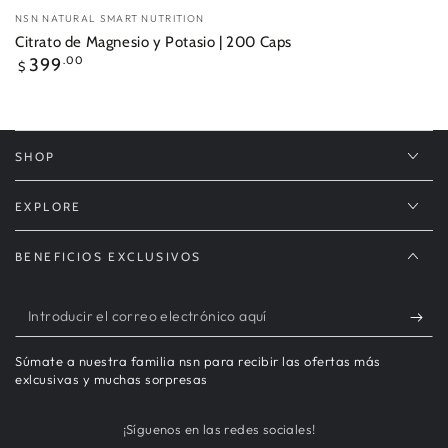
Vendedor:
NSN NATURAL SMART NUTRITION
Citrato de Magnesio y Potasio | 200 Caps
Precio
399
.00
$
regular
SHOP
EXPLORE
BENEFICIOS EXCLUSIVOS
Introducir
el
Súmate a nuestra familia nsn para recibir las ofertas más
correo
exlcusivas y muchas sorpresas
electrónico
¡Síguenos en las redes sociales!
aquí