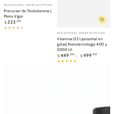
Vendedor:
NSN NATURAL SMART NUTRITION
Precursor de Testosterona |
Mens Vigor
Precio
333
.00
$
regular
Vendedor:
NSN NATURAL SMART NUTRITION
Vitamina D3 Liposomal en
gotas| Nanotecnología 400 y
5000 UI
Precio
449
.00
499
.00
$
$
regular