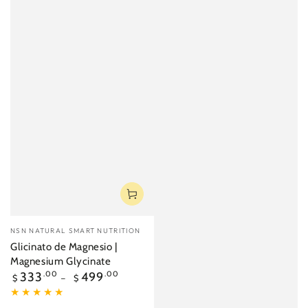
Vendedor:
NSN NATURAL SMART NUTRITION
Glicinato de Magnesio |
Magnesium Glycinate
Precio
333
.00
499
.00
$
$
regular